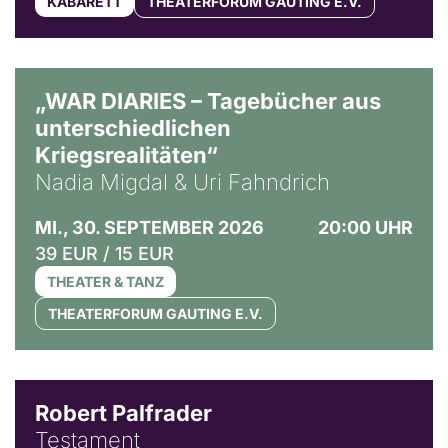
KABARETT
THEATERFORUM GAUTING E.V.
© Ralf Puder
„WAR DIARIES – Tagebücher aus
unterschiedlichen
Kriegsrealitäten“
Nadia Migdal & Uri Fahndrich
MI., 30. SEPTEMBER 2026
20:00 UHR
39 EUR / 15 EUR
THEATER & TANZ
THEATERFORUM GAUTING E.V.
Robert Palfrader
Testament