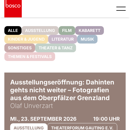
ALLE
AUSSTELLUNG
FILM
KABARETT
KINDER & JUGEND
LITERATUR
MUSIK
SONSTIGES
THEATER & TANZ
THEMEN & FESTIVALS
© Olaf Unverzart
Ausstellungseröffnung: Dahinten
gehts nicht weiter – Fotografien
aus dem Oberpfälzer Grenzland
Olaf Unverzart
MI., 23. SEPTEMBER 2026
19:00 UHR
AUSSTELLUNG
THEATERFORUM GAUTING E.V.