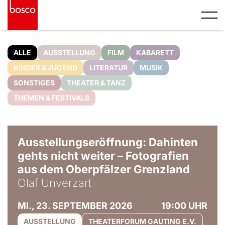
ALLE
AUSSTELLUNG
FILM
KABARETT
KINDER & JUGEND
LITERATUR
MUSIK
SONSTIGES
THEATER & TANZ
THEMEN & FESTIVALS
© Olaf Unverzart
Ausstellungseröffnung: Dahinten
gehts nicht weiter – Fotografien
aus dem Oberpfälzer Grenzland
Olaf Unverzart
MI., 23. SEPTEMBER 2026
19:00 UHR
AUSSTELLUNG
THEATERFORUM GAUTING E.V.