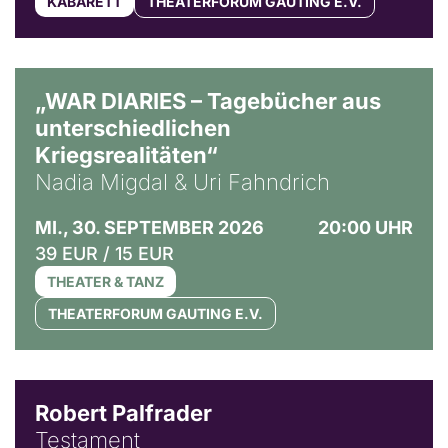
KABARETT
THEATERFORUM GAUTING E.V.
© Ralf Puder
„WAR DIARIES – Tagebücher aus
unterschiedlichen
Kriegsrealitäten“
Nadia Migdal & Uri Fahndrich
MI., 30. SEPTEMBER 2026
20:00 UHR
39 EUR / 15 EUR
THEATER & TANZ
THEATERFORUM GAUTING E.V.
Robert Palfrader
Testament