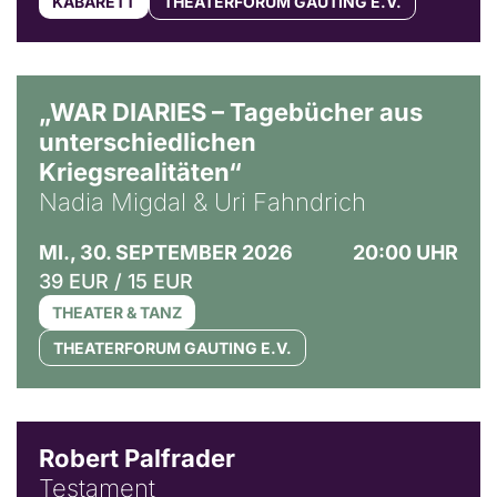
KABARETT
THEATERFORUM GAUTING E.V.
© Ralf Puder
„WAR DIARIES – Tagebücher aus
unterschiedlichen
Kriegsrealitäten“
Nadia Migdal & Uri Fahndrich
MI., 30. SEPTEMBER 2026
20:00 UHR
39 EUR / 15 EUR
THEATER & TANZ
THEATERFORUM GAUTING E.V.
Robert Palfrader
Testament