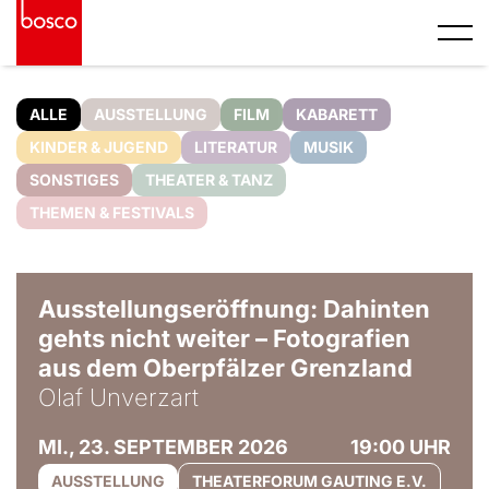
ALLE
AUSSTELLUNG
FILM
KABARETT
KINDER & JUGEND
LITERATUR
MUSIK
SONSTIGES
THEATER & TANZ
THEMEN & FESTIVALS
© Olaf Unverzart
Ausstellungseröffnung: Dahinten
gehts nicht weiter – Fotografien
aus dem Oberpfälzer Grenzland
Olaf Unverzart
MI., 23. SEPTEMBER 2026
19:00 UHR
AUSSTELLUNG
THEATERFORUM GAUTING E.V.