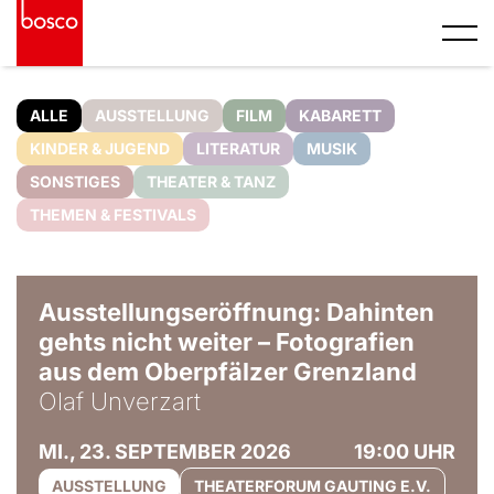
ALLE
AUSSTELLUNG
FILM
KABARETT
KINDER & JUGEND
LITERATUR
MUSIK
SONSTIGES
THEATER & TANZ
THEMEN & FESTIVALS
© Olaf Unverzart
Ausstellungseröffnung: Dahinten
gehts nicht weiter – Fotografien
aus dem Oberpfälzer Grenzland
Olaf Unverzart
MI., 23. SEPTEMBER 2026
19:00 UHR
AUSSTELLUNG
THEATERFORUM GAUTING E.V.