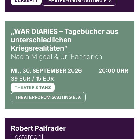
KABARETT
THEATERFORUM GAUTING E.V.
© Ralf Puder
„WAR DIARIES – Tagebücher aus
unterschiedlichen
Kriegsrealitäten“
Nadia Migdal & Uri Fahndrich
MI., 30. SEPTEMBER 2026
20:00 UHR
39 EUR / 15 EUR
THEATER & TANZ
THEATERFORUM GAUTING E.V.
Robert Palfrader
Testament