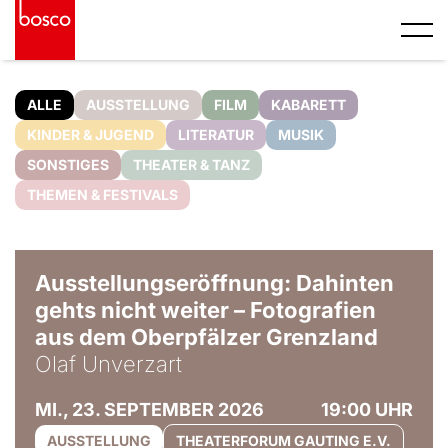
ALLE
AUSSTELLUNG
FILM
KABARETT
KINDER & JUGEND
LITERATUR
MUSIK
SONSTIGES
THEATER & TANZ
THEMEN & FESTIVALS
© Olaf Unverzart
Ausstellungseröffnung: Dahinten
gehts nicht weiter – Fotografien
aus dem Oberpfälzer Grenzland
Olaf Unverzart
MI., 23. SEPTEMBER 2026
19:00 UHR
AUSSTELLUNG
THEATERFORUM GAUTING E.V.