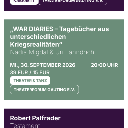
KABARETT
THEATERFORUM GAUTING E.V.
© Ralf Puder
„WAR DIARIES – Tagebücher aus
unterschiedlichen
Kriegsrealitäten“
Nadia Migdal & Uri Fahndrich
MI., 30. SEPTEMBER 2026
20:00 UHR
39 EUR / 15 EUR
THEATER & TANZ
THEATERFORUM GAUTING E.V.
Robert Palfrader
Testament