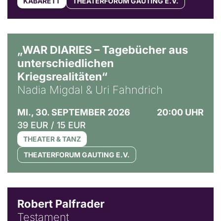
KABARETT
THEATERFORUM GAUTING E.V.
© Ralf Puder
„WAR DIARIES – Tagebücher aus
unterschiedlichen
Kriegsrealitäten“
Nadia Migdal & Uri Fahndrich
MI., 30. SEPTEMBER 2026
20:00 UHR
39 EUR / 15 EUR
THEATER & TANZ
THEATERFORUM GAUTING E.V.
Robert Palfrader
Testament