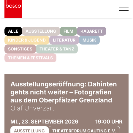
ALLE
AUSSTELLUNG
FILM
KABARETT
KINDER & JUGEND
LITERATUR
MUSIK
SONSTIGES
THEATER & TANZ
THEMEN & FESTIVALS
© Olaf Unverzart
Ausstellungseröffnung: Dahinten
gehts nicht weiter – Fotografien
aus dem Oberpfälzer Grenzland
Olaf Unverzart
MI., 23. SEPTEMBER 2026
19:00 UHR
AUSSTELLUNG
THEATERFORUM GAUTING E.V.