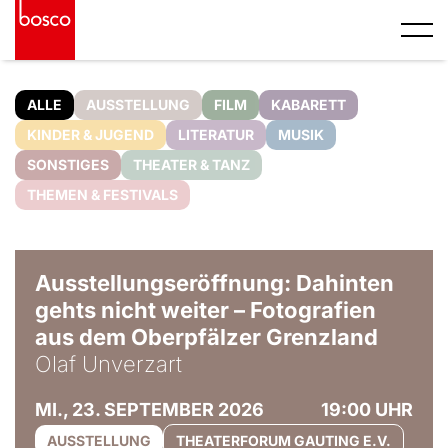
ALLE
AUSSTELLUNG
FILM
KABARETT
KINDER & JUGEND
LITERATUR
MUSIK
SONSTIGES
THEATER & TANZ
THEMEN & FESTIVALS
© Olaf Unverzart
Ausstellungseröffnung: Dahinten
gehts nicht weiter – Fotografien
aus dem Oberpfälzer Grenzland
Olaf Unverzart
MI., 23. SEPTEMBER 2026
19:00 UHR
AUSSTELLUNG
THEATERFORUM GAUTING E.V.