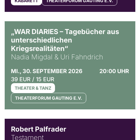
KABARETT
THEATERFORUM GAUTING E.V.
© Ralf Puder
„WAR DIARIES – Tagebücher aus
unterschiedlichen
Kriegsrealitäten“
Nadia Migdal & Uri Fahndrich
MI., 30. SEPTEMBER 2026
20:00 UHR
39 EUR / 15 EUR
THEATER & TANZ
THEATERFORUM GAUTING E.V.
Robert Palfrader
Testament