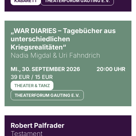
KABARETT
THEATERFORUM GAUTING E.V.
© Ralf Puder
„WAR DIARIES – Tagebücher aus
unterschiedlichen
Kriegsrealitäten“
Nadia Migdal & Uri Fahndrich
MI., 30. SEPTEMBER 2026
20:00 UHR
39 EUR / 15 EUR
THEATER & TANZ
THEATERFORUM GAUTING E.V.
Robert Palfrader
Testament