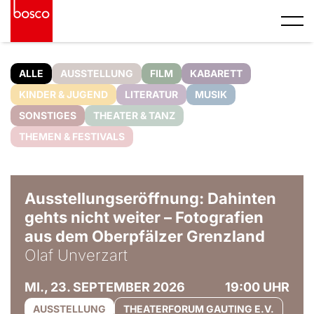
ALLE
AUSSTELLUNG
FILM
KABARETT
KINDER & JUGEND
LITERATUR
MUSIK
SONSTIGES
THEATER & TANZ
THEMEN & FESTIVALS
© Olaf Unverzart
Ausstellungseröffnung: Dahinten
gehts nicht weiter – Fotografien
aus dem Oberpfälzer Grenzland
Olaf Unverzart
MI., 23. SEPTEMBER 2026
19:00 UHR
AUSSTELLUNG
THEATERFORUM GAUTING E.V.