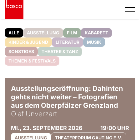
ALLE
AUSSTELLUNG
FILM
KABARETT
KINDER & JUGEND
LITERATUR
MUSIK
SONSTIGES
THEATER & TANZ
THEMEN & FESTIVALS
© Olaf Unverzart
Ausstellungseröffnung: Dahinten
gehts nicht weiter – Fotografien
aus dem Oberpfälzer Grenzland
Olaf Unverzart
MI., 23. SEPTEMBER 2026
19:00 UHR
AUSSTELLUNG
THEATERFORUM GAUTING E.V.