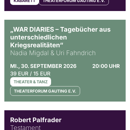
KABARETT
THEATERFORUM GAUTING E.V.
© Ralf Puder
„WAR DIARIES – Tagebücher aus
unterschiedlichen
Kriegsrealitäten“
Nadia Migdal & Uri Fahndrich
MI., 30. SEPTEMBER 2026
20:00 UHR
39 EUR / 15 EUR
THEATER & TANZ
THEATERFORUM GAUTING E.V.
Robert Palfrader
Testament