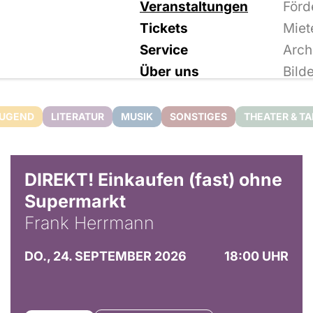
Veranstaltungen
Förd
Tickets
Miet
Service
Arch
Über uns
Bild
JUGEND
LITERATUR
MUSIK
SONSTIGES
THEATER & T
DIREKT! Einkaufen (fast) ohne
Supermarkt
Frank Herrmann
DO., 24. SEPTEMBER 2026
18:00 UHR