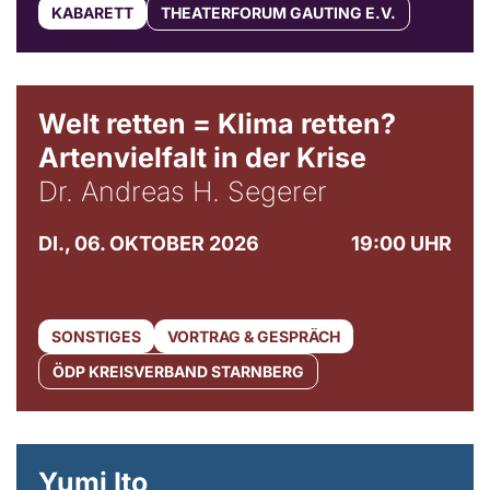
KABARETT
THEATERFORUM GAUTING E.V.
Welt retten = Klima retten?
Artenvielfalt in der Krise
Dr. Andreas H. Segerer
DI., 06. OKTOBER 2026
19:00 UHR
SONSTIGES
VORTRAG & GESPRÄCH
ÖDP KREISVERBAND STARNBERG
© Maria Jarzyna
Yumi Ito