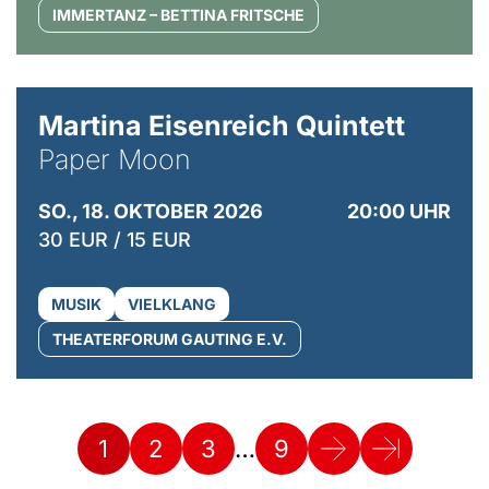
IMMERTANZ – BETTINA FRITSCHE
© Mike Meyer
Martina Eisenreich Quintett
Paper Moon
SO., 18. OKTOBER 2026
20:00 UHR
30 EUR / 15 EUR
MUSIK
VIELKLANG
THEATERFORUM GAUTING E.V.
…
1
2
3
9