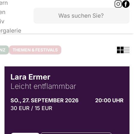
ern
en
iv
ergalerie
ANZ
THEMEN & FESTIVALS
© Marvin Ruppert
Lara Ermer
Leicht entflammbar
SO., 27. SEPTEMBER 2026
20:00 UHR
30 EUR / 15 EUR