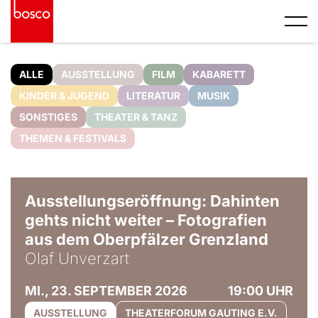
ALLE
AUSSTELLUNG
FILM
KABARETT
KINDER & JUGEND
LITERATUR
MUSIK
SONSTIGES
THEATER & TANZ
THEMEN & FESTIVALS
© Olaf Unverzart
Ausstellungseröffnung: Dahinten
gehts nicht weiter – Fotografien
aus dem Oberpfälzer Grenzland
Olaf Unverzart
MI., 23. SEPTEMBER 2026
19:00 UHR
AUSSTELLUNG
THEATERFORUM GAUTING E.V.