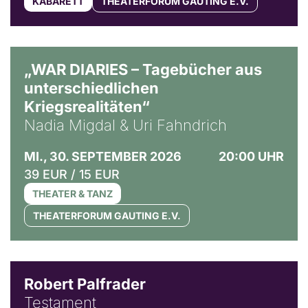
KABARETT
THEATERFORUM GAUTING E.V.
© Ralf Puder
„WAR DIARIES – Tagebücher aus
unterschiedlichen
Kriegsrealitäten“
Nadia Migdal & Uri Fahndrich
MI., 30. SEPTEMBER 2026
20:00 UHR
39 EUR / 15 EUR
THEATER & TANZ
THEATERFORUM GAUTING E.V.
Robert Palfrader
Testament