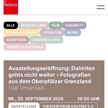
ALLE
AUSSTELLUNG
FILM
KABARETT
KINDER & JUGEND
LITERATUR
MUSIK
SONSTIGES
THEATER & TANZ
THEMEN & FESTIVALS
© Olaf Unverzart
Ausstellungseröffnung: Dahinten
gehts nicht weiter – Fotografien
aus dem Oberpfälzer Grenzland
Olaf Unverzart
MI., 23. SEPTEMBER 2026
19:00 UHR
AUSSTELLUNG
THEATERFORUM GAUTING E.V.