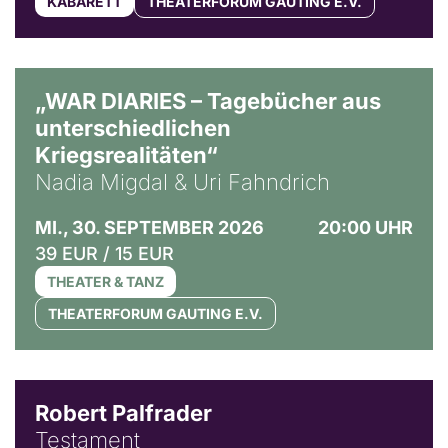
KABARETT
THEATERFORUM GAUTING E.V.
© Ralf Puder
„WAR DIARIES – Tagebücher aus
unterschiedlichen
Kriegsrealitäten“
Nadia Migdal & Uri Fahndrich
MI., 30. SEPTEMBER 2026
20:00 UHR
39 EUR / 15 EUR
THEATER & TANZ
THEATERFORUM GAUTING E.V.
Robert Palfrader
Testament