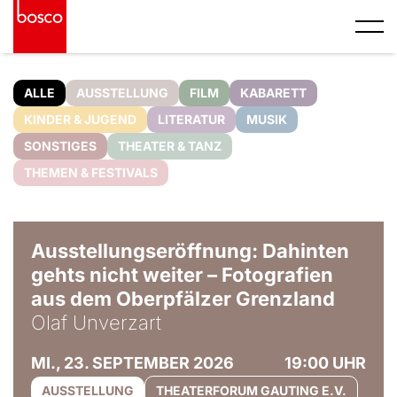
ALLE
AUSSTELLUNG
FILM
KABARETT
KINDER & JUGEND
LITERATUR
MUSIK
SONSTIGES
THEATER & TANZ
THEMEN & FESTIVALS
© Olaf Unverzart
Ausstellungseröffnung: Dahinten
gehts nicht weiter – Fotografien
aus dem Oberpfälzer Grenzland
Olaf Unverzart
MI., 23. SEPTEMBER 2026
19:00 UHR
AUSSTELLUNG
THEATERFORUM GAUTING E.V.