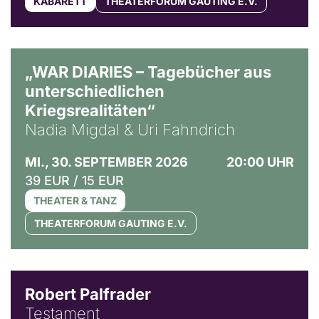
KABARETT
THEATERFORUM GAUTING E.V.
© Ralf Puder
„WAR DIARIES – Tagebücher aus
unterschiedlichen
Kriegsrealitäten“
Nadia Migdal & Uri Fahndrich
MI., 30. SEPTEMBER 2026
20:00 UHR
39 EUR / 15 EUR
THEATER & TANZ
THEATERFORUM GAUTING E.V.
Robert Palfrader
Testament