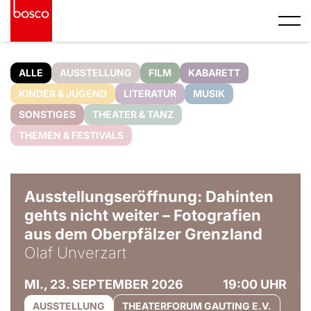
ALLE
AUSSTELLUNG
FILM
KABARETT
KINDER & JUGEND
LITERATUR
MUSIK
SONSTIGES
THEATER & TANZ
THEMEN & FESTIVALS
© Olaf Unverzart
Ausstellungseröffnung: Dahinten
gehts nicht weiter – Fotografien
aus dem Oberpfälzer Grenzland
Olaf Unverzart
MI., 23. SEPTEMBER 2026
19:00 UHR
AUSSTELLUNG
THEATERFORUM GAUTING E.V.