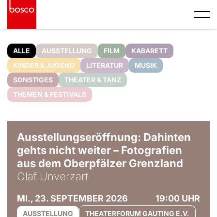
ALLE
AUSSTELLUNG
FILM
KABARETT
KINDER & JUGEND
LITERATUR
MUSIK
SONSTIGES
THEATER & TANZ
THEMEN & FESTIVALS
© Olaf Unverzart
Ausstellungseröffnung: Dahinten
gehts nicht weiter – Fotografien
aus dem Oberpfälzer Grenzland
Olaf Unverzart
MI., 23. SEPTEMBER 2026
19:00 UHR
AUSSTELLUNG
THEATERFORUM GAUTING E.V.