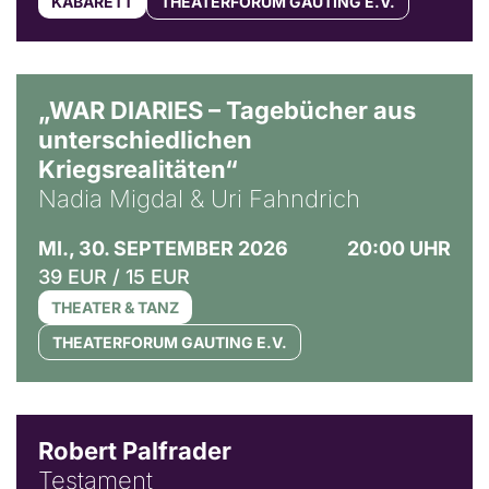
KABARETT
THEATERFORUM GAUTING E.V.
© Ralf Puder
„WAR DIARIES – Tagebücher aus
unterschiedlichen
Kriegsrealitäten“
Nadia Migdal & Uri Fahndrich
MI., 30. SEPTEMBER 2026
20:00 UHR
39 EUR / 15 EUR
THEATER & TANZ
THEATERFORUM GAUTING E.V.
Robert Palfrader
Testament