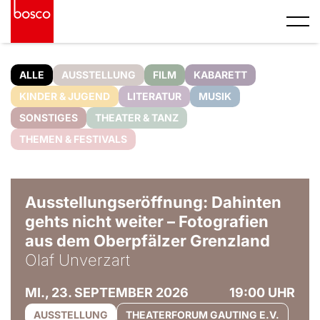
ALLE
AUSSTELLUNG
FILM
KABARETT
KINDER & JUGEND
LITERATUR
MUSIK
SONSTIGES
THEATER & TANZ
THEMEN & FESTIVALS
© Olaf Unverzart
Ausstellungseröffnung: Dahinten
gehts nicht weiter – Fotografien
aus dem Oberpfälzer Grenzland
Olaf Unverzart
MI., 23. SEPTEMBER 2026
19:00 UHR
AUSSTELLUNG
THEATERFORUM GAUTING E.V.