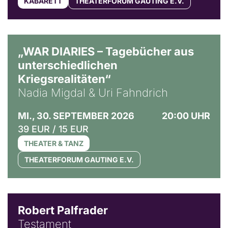
KABARETT
THEATERFORUM GAUTING E.V.
© Ralf Puder
„WAR DIARIES – Tagebücher aus
unterschiedlichen
Kriegsrealitäten“
Nadia Migdal & Uri Fahndrich
MI., 30. SEPTEMBER 2026
20:00 UHR
39 EUR / 15 EUR
THEATER & TANZ
THEATERFORUM GAUTING E.V.
Robert Palfrader
Testament