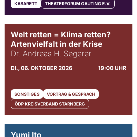
KABARETT
THEATERFORUM GAUTING E.V.
Welt retten = Klima retten?
Artenvielfalt in der Krise
Dr. Andreas H. Segerer
DI., 06. OKTOBER 2026
19:00 UHR
SONSTIGES
VORTRAG & GESPRÄCH
ÖDP KREISVERBAND STARNBERG
© Maria Jarzyna
Yumi Ito