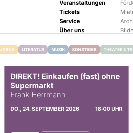
Veranstaltungen
Förd
Tickets
Miet
Service
Arch
Über uns
Bild
JUGEND
LITERATUR
MUSIK
SONSTIGES
THEATER & T
DIREKT! Einkaufen (fast) ohne
Supermarkt
Frank Herrmann
DO., 24. SEPTEMBER 2026
18:00 UHR