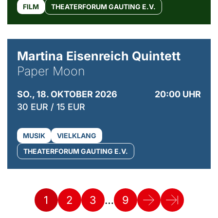
FILM
THEATERFORUM GAUTING E.V.
© Mike Meyer
Martina Eisenreich Quintett
Paper Moon
SO., 18. OKTOBER 2026
20:00 UHR
30 EUR / 15 EUR
MUSIK
VIELKLANG
THEATERFORUM GAUTING E.V.
…
1
2
3
9