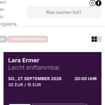
ern
en
iv
ergalerie
ANZ
THEMEN & FESTIVALS
© Marvin Ruppert
Lara Ermer
Leicht entflammbar
SO., 27. SEPTEMBER 2026
20:00 UHR
30 EUR / 15 EUR