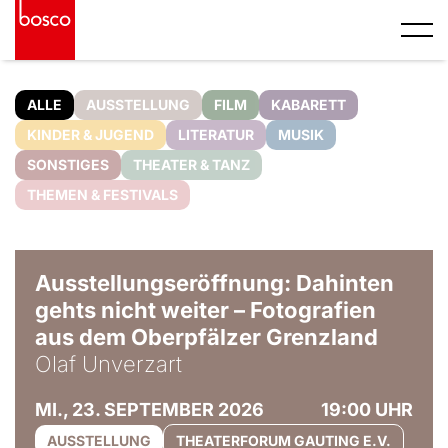
ALLE
AUSSTELLUNG
FILM
KABARETT
KINDER & JUGEND
LITERATUR
MUSIK
SONSTIGES
THEATER & TANZ
THEMEN & FESTIVALS
© Olaf Unverzart
Ausstellungseröffnung: Dahinten
gehts nicht weiter – Fotografien
aus dem Oberpfälzer Grenzland
Olaf Unverzart
MI., 23. SEPTEMBER 2026
19:00 UHR
AUSSTELLUNG
THEATERFORUM GAUTING E.V.