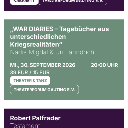
KABARETT
THEATERFORUM GAUTING E.V.
© Ralf Puder
„WAR DIARIES – Tagebücher aus
unterschiedlichen
Kriegsrealitäten“
Nadia Migdal & Uri Fahndrich
MI., 30. SEPTEMBER 2026
20:00 UHR
39 EUR / 15 EUR
THEATER & TANZ
THEATERFORUM GAUTING E.V.
Robert Palfrader
Testament