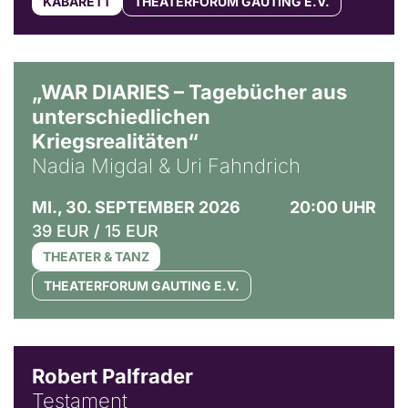
KABARETT
THEATERFORUM GAUTING E.V.
© Ralf Puder
„WAR DIARIES – Tagebücher aus
unterschiedlichen
Kriegsrealitäten“
Nadia Migdal & Uri Fahndrich
MI., 30. SEPTEMBER 2026
20:00 UHR
39 EUR / 15 EUR
THEATER & TANZ
THEATERFORUM GAUTING E.V.
Robert Palfrader
Testament