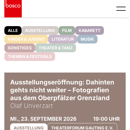
ALLE
AUSSTELLUNG
FILM
KABARETT
KINDER & JUGEND
LITERATUR
MUSIK
SONSTIGES
THEATER & TANZ
THEMEN & FESTIVALS
© Olaf Unverzart
Ausstellungseröffnung: Dahinten
gehts nicht weiter – Fotografien
aus dem Oberpfälzer Grenzland
Olaf Unverzart
MI., 23. SEPTEMBER 2026
19:00 UHR
AUSSTELLUNG
THEATERFORUM GAUTING E.V.