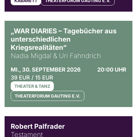
KABARETT
THEATERFORUM GAUTING E.V.
© Ralf Puder
„WAR DIARIES – Tagebücher aus
unterschiedlichen
Kriegsrealitäten“
Nadia Migdal & Uri Fahndrich
MI., 30. SEPTEMBER 2026
20:00 UHR
39 EUR / 15 EUR
THEATER & TANZ
THEATERFORUM GAUTING E.V.
Robert Palfrader
Testament