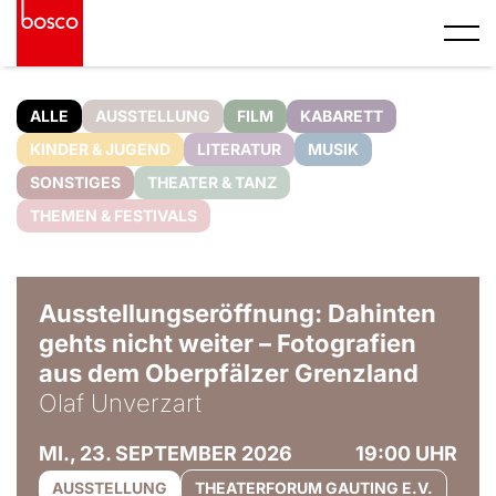
ALLE
AUSSTELLUNG
FILM
KABARETT
KINDER & JUGEND
LITERATUR
MUSIK
SONSTIGES
THEATER & TANZ
THEMEN & FESTIVALS
© Olaf Unverzart
Ausstellungseröffnung: Dahinten
gehts nicht weiter – Fotografien
aus dem Oberpfälzer Grenzland
Olaf Unverzart
MI., 23. SEPTEMBER 2026
19:00 UHR
AUSSTELLUNG
THEATERFORUM GAUTING E.V.