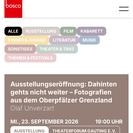
ALLE
AUSSTELLUNG
FILM
KABARETT
KINDER & JUGEND
LITERATUR
MUSIK
SONSTIGES
THEATER & TANZ
THEMEN & FESTIVALS
© Olaf Unverzart
Ausstellungseröffnung: Dahinten
gehts nicht weiter – Fotografien
aus dem Oberpfälzer Grenzland
Olaf Unverzart
MI., 23. SEPTEMBER 2026
19:00 UHR
AUSSTELLUNG
THEATERFORUM GAUTING E.V.