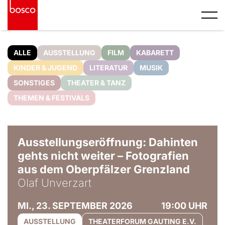
ALLE
AUSSTELLUNG
FILM
KABARETT
KINDER & JUGEND
LITERATUR
MUSIK
SONSTIGES
THEATER & TANZ
THEMEN & FESTIVALS
© Olaf Unverzart
Ausstellungseröffnung: Dahinten
gehts nicht weiter – Fotografien
aus dem Oberpfälzer Grenzland
Olaf Unverzart
MI., 23. SEPTEMBER 2026
19:00 UHR
AUSSTELLUNG
THEATERFORUM GAUTING E.V.