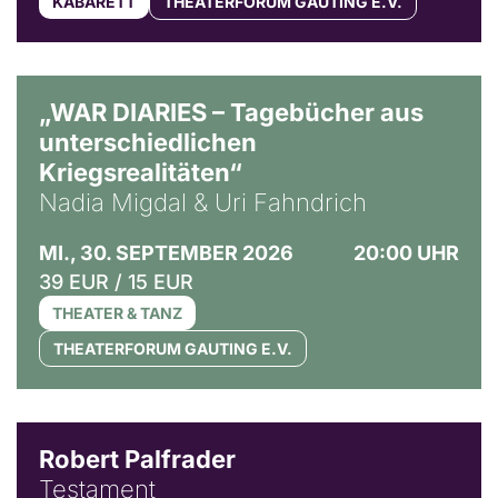
KABARETT
THEATERFORUM GAUTING E.V.
© Ralf Puder
„WAR DIARIES – Tagebücher aus
unterschiedlichen
Kriegsrealitäten“
Nadia Migdal & Uri Fahndrich
MI., 30. SEPTEMBER 2026
20:00 UHR
39 EUR / 15 EUR
THEATER & TANZ
THEATERFORUM GAUTING E.V.
Robert Palfrader
Testament