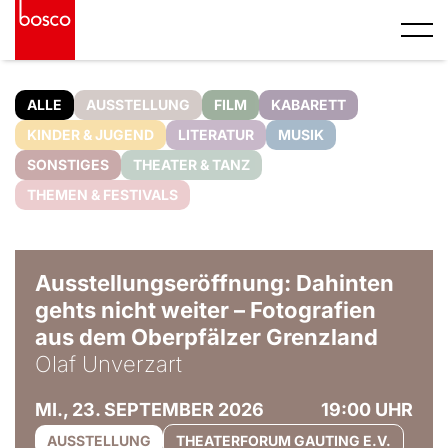
ALLE
AUSSTELLUNG
FILM
KABARETT
KINDER & JUGEND
LITERATUR
MUSIK
SONSTIGES
THEATER & TANZ
THEMEN & FESTIVALS
© Olaf Unverzart
Ausstellungseröffnung: Dahinten
gehts nicht weiter – Fotografien
aus dem Oberpfälzer Grenzland
Olaf Unverzart
MI., 23. SEPTEMBER 2026
19:00 UHR
AUSSTELLUNG
THEATERFORUM GAUTING E.V.