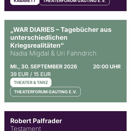
KABARETT
THEATERFORUM GAUTING E.V.
© Ralf Puder
„WAR DIARIES – Tagebücher aus
unterschiedlichen
Kriegsrealitäten“
Nadia Migdal & Uri Fahndrich
MI., 30. SEPTEMBER 2026
20:00 UHR
39 EUR / 15 EUR
THEATER & TANZ
THEATERFORUM GAUTING E.V.
Robert Palfrader
Testament