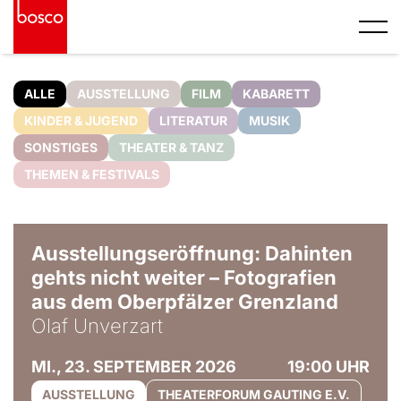
ALLE
AUSSTELLUNG
FILM
KABARETT
KINDER & JUGEND
LITERATUR
MUSIK
SONSTIGES
THEATER & TANZ
THEMEN & FESTIVALS
© Olaf Unverzart
Ausstellungseröffnung: Dahinten
gehts nicht weiter – Fotografien
aus dem Oberpfälzer Grenzland
Olaf Unverzart
MI., 23. SEPTEMBER 2026
19:00 UHR
AUSSTELLUNG
THEATERFORUM GAUTING E.V.