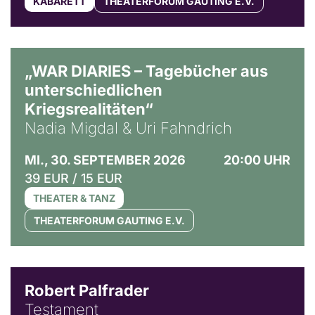
KABARETT
THEATERFORUM GAUTING E.V.
© Ralf Puder
„WAR DIARIES – Tagebücher aus
unterschiedlichen
Kriegsrealitäten“
Nadia Migdal & Uri Fahndrich
MI., 30. SEPTEMBER 2026
20:00 UHR
39 EUR / 15 EUR
THEATER & TANZ
THEATERFORUM GAUTING E.V.
Robert Palfrader
Testament