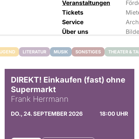
Veranstaltungen
Förd
Tickets
Miet
Service
Arch
Über uns
Bild
JUGEND
LITERATUR
MUSIK
SONSTIGES
THEATER & T
DIREKT! Einkaufen (fast) ohne
Supermarkt
Frank Herrmann
DO., 24. SEPTEMBER 2026
18:00 UHR