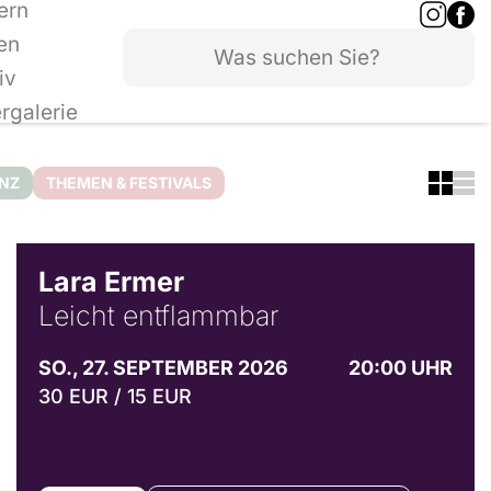
ern
en
iv
ergalerie
ANZ
THEMEN & FESTIVALS
© Marvin Ruppert
Lara Ermer
Leicht entflammbar
SO., 27. SEPTEMBER 2026
20:00 UHR
30 EUR / 15 EUR