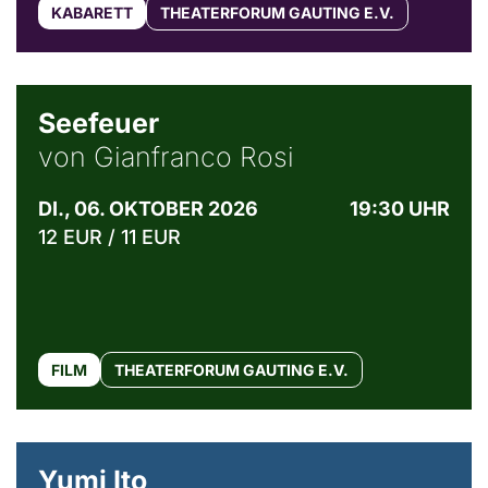
KABARETT
THEATERFORUM GAUTING E.V.
© Weltkino Filmverleih GmbH
Seefeuer
von Gianfranco Rosi
DI., 06. OKTOBER 2026
19:30 UHR
12 EUR / 11 EUR
FILM
THEATERFORUM GAUTING E.V.
© Maria Jarzyna
Yumi Ito