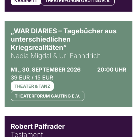
KABARETT
THEATERFORUM GAUTING E.V.
© Ralf Puder
„WAR DIARIES – Tagebücher aus
unterschiedlichen
Kriegsrealitäten“
Nadia Migdal & Uri Fahndrich
MI., 30. SEPTEMBER 2026
20:00 UHR
39 EUR / 15 EUR
THEATER & TANZ
THEATERFORUM GAUTING E.V.
Robert Palfrader
Testament