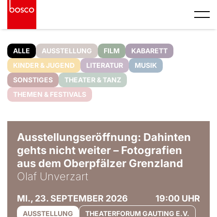
ALLE
AUSSTELLUNG
FILM
KABARETT
KINDER & JUGEND
LITERATUR
MUSIK
SONSTIGES
THEATER & TANZ
THEMEN & FESTIVALS
© Olaf Unverzart
Ausstellungseröffnung: Dahinten
gehts nicht weiter – Fotografien
aus dem Oberpfälzer Grenzland
Olaf Unverzart
MI., 23. SEPTEMBER 2026
19:00 UHR
AUSSTELLUNG
THEATERFORUM GAUTING E.V.