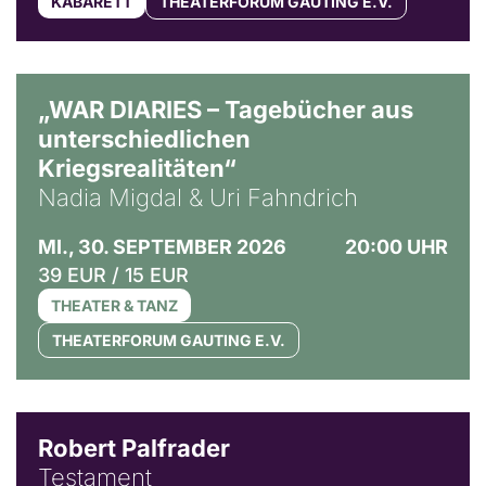
KABARETT
THEATERFORUM GAUTING E.V.
© Ralf Puder
„WAR DIARIES – Tagebücher aus
unterschiedlichen
Kriegsrealitäten“
Nadia Migdal & Uri Fahndrich
MI., 30. SEPTEMBER 2026
20:00 UHR
39 EUR / 15 EUR
THEATER & TANZ
THEATERFORUM GAUTING E.V.
Robert Palfrader
Testament