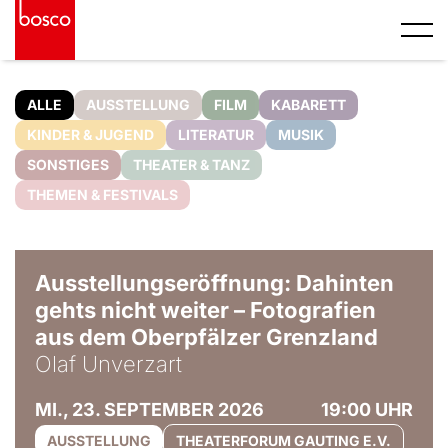
ALLE
AUSSTELLUNG
FILM
KABARETT
KINDER & JUGEND
LITERATUR
MUSIK
SONSTIGES
THEATER & TANZ
THEMEN & FESTIVALS
© Olaf Unverzart
Ausstellungseröffnung: Dahinten
gehts nicht weiter – Fotografien
aus dem Oberpfälzer Grenzland
Olaf Unverzart
MI., 23. SEPTEMBER 2026
19:00 UHR
AUSSTELLUNG
THEATERFORUM GAUTING E.V.