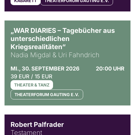
KABARETT
THEATERFORUM GAUTING E.V.
© Ralf Puder
„WAR DIARIES – Tagebücher aus
unterschiedlichen
Kriegsrealitäten“
Nadia Migdal & Uri Fahndrich
MI., 30. SEPTEMBER 2026
20:00 UHR
39 EUR / 15 EUR
THEATER & TANZ
THEATERFORUM GAUTING E.V.
Robert Palfrader
Testament