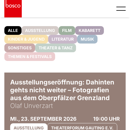
ALLE
AUSSTELLUNG
FILM
KABARETT
KINDER & JUGEND
LITERATUR
MUSIK
SONSTIGES
THEATER & TANZ
THEMEN & FESTIVALS
© Olaf Unverzart
Ausstellungseröffnung: Dahinten
gehts nicht weiter – Fotografien
aus dem Oberpfälzer Grenzland
Olaf Unverzart
MI., 23. SEPTEMBER 2026
19:00 UHR
AUSSTELLUNG
THEATERFORUM GAUTING E.V.