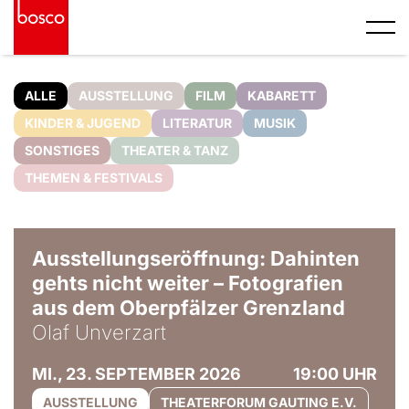
ALLE
AUSSTELLUNG
FILM
KABARETT
KINDER & JUGEND
LITERATUR
MUSIK
SONSTIGES
THEATER & TANZ
THEMEN & FESTIVALS
© Olaf Unverzart
Ausstellungseröffnung: Dahinten
gehts nicht weiter – Fotografien
aus dem Oberpfälzer Grenzland
Olaf Unverzart
MI., 23. SEPTEMBER 2026
19:00 UHR
AUSSTELLUNG
THEATERFORUM GAUTING E.V.