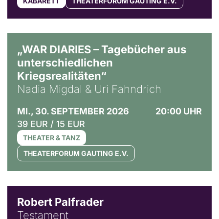
KABARETT
THEATERFORUM GAUTING E.V.
© Ralf Puder
„WAR DIARIES – Tagebücher aus
unterschiedlichen
Kriegsrealitäten“
Nadia Migdal & Uri Fahndrich
MI., 30. SEPTEMBER 2026
20:00 UHR
39 EUR / 15 EUR
THEATER & TANZ
THEATERFORUM GAUTING E.V.
Robert Palfrader
Testament