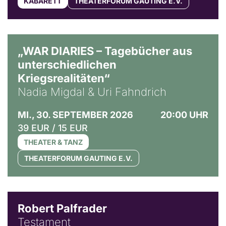
KABARETT
THEATERFORUM GAUTING E.V.
© Ralf Puder
„WAR DIARIES – Tagebücher aus
unterschiedlichen
Kriegsrealitäten“
Nadia Migdal & Uri Fahndrich
MI., 30. SEPTEMBER 2026
20:00 UHR
39 EUR / 15 EUR
THEATER & TANZ
THEATERFORUM GAUTING E.V.
Robert Palfrader
Testament