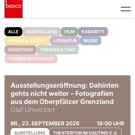
ALLE
AUSSTELLUNG
FILM
KABARETT
KINDER & JUGEND
LITERATUR
MUSIK
SONSTIGES
THEATER & TANZ
THEMEN & FESTIVALS
© Olaf Unverzart
Ausstellungseröffnung: Dahinten
gehts nicht weiter – Fotografien
aus dem Oberpfälzer Grenzland
Olaf Unverzart
MI., 23. SEPTEMBER 2026
19:00 UHR
AUSSTELLUNG
THEATERFORUM GAUTING E.V.