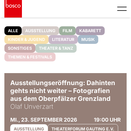
ALLE
AUSSTELLUNG
FILM
KABARETT
KINDER & JUGEND
LITERATUR
MUSIK
SONSTIGES
THEATER & TANZ
THEMEN & FESTIVALS
© Olaf Unverzart
Ausstellungseröffnung: Dahinten
gehts nicht weiter – Fotografien
aus dem Oberpfälzer Grenzland
Olaf Unverzart
MI., 23. SEPTEMBER 2026
19:00 UHR
AUSSTELLUNG
THEATERFORUM GAUTING E.V.