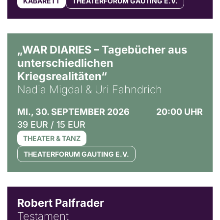
KABARETT
THEATERFORUM GAUTING E.V.
© Ralf Puder
„WAR DIARIES – Tagebücher aus
unterschiedlichen
Kriegsrealitäten“
Nadia Migdal & Uri Fahndrich
MI., 30. SEPTEMBER 2026
20:00 UHR
39 EUR / 15 EUR
THEATER & TANZ
THEATERFORUM GAUTING E.V.
Robert Palfrader
Testament