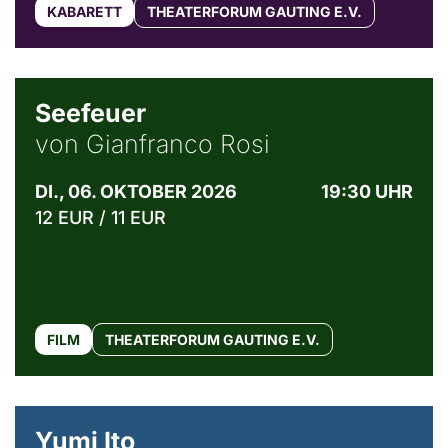
KABARETT
THEATERFORUM GAUTING E.V.
© Weltkino Filmverleih GmbH
Seefeuer
von Gianfranco Rosi
DI., 06. OKTOBER 2026
19:30 UHR
12 EUR / 11 EUR
FILM
THEATERFORUM GAUTING E.V.
© Maria Jarzyna
Yumi Ito