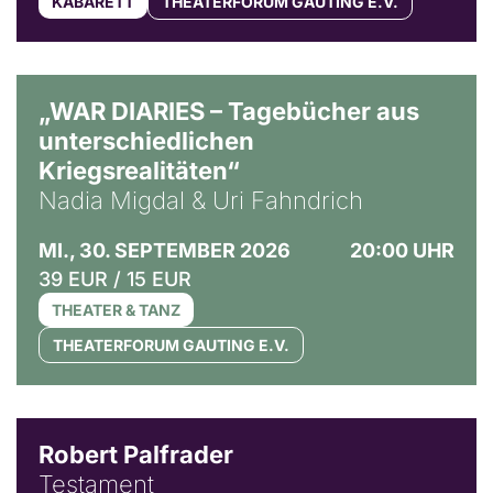
KABARETT
THEATERFORUM GAUTING E.V.
© Ralf Puder
„WAR DIARIES – Tagebücher aus
unterschiedlichen
Kriegsrealitäten“
Nadia Migdal & Uri Fahndrich
MI., 30. SEPTEMBER 2026
20:00 UHR
39 EUR / 15 EUR
THEATER & TANZ
THEATERFORUM GAUTING E.V.
Robert Palfrader
Testament