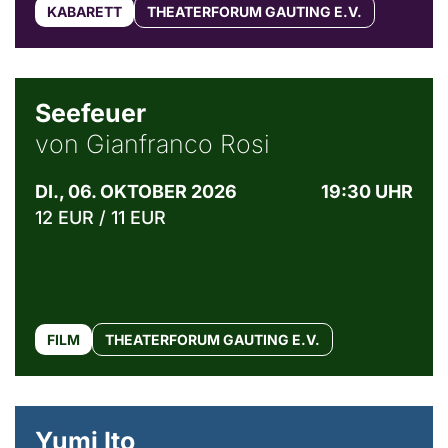
KABARETT
THEATERFORUM GAUTING E.V.
© Weltkino Filmverleih GmbH
Seefeuer
von Gianfranco Rosi
DI., 06. OKTOBER 2026
19:30 UHR
12 EUR / 11 EUR
FILM
THEATERFORUM GAUTING E.V.
© Maria Jarzyna
Yumi Ito