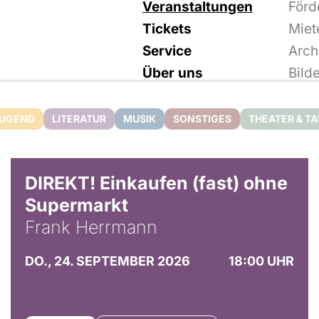
Veranstaltungen
Förd
Tickets
Miet
Service
Arch
Über uns
Bild
JUGEND
LITERATUR
MUSIK
SONSTIGES
THEATER & T
DIREKT! Einkaufen (fast) ohne
Supermarkt
Frank Herrmann
DO., 24. SEPTEMBER 2026
18:00 UHR