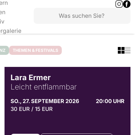
ern
en
iv
ergalerie
ANZ
THEMEN & FESTIVALS
© Marvin Ruppert
Lara Ermer
Leicht entflammbar
SO., 27. SEPTEMBER 2026
20:00 UHR
30 EUR / 15 EUR