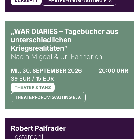
KABARETT
THEATERFORUM GAUTING E.V.
© Ralf Puder
„WAR DIARIES – Tagebücher aus
unterschiedlichen
Kriegsrealitäten“
Nadia Migdal & Uri Fahndrich
MI., 30. SEPTEMBER 2026
20:00 UHR
39 EUR / 15 EUR
THEATER & TANZ
THEATERFORUM GAUTING E.V.
Robert Palfrader
Testament