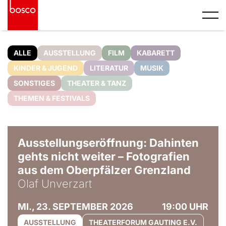
ALLE
AUSSTELLUNG
FILM
KABARETT
KINDER & JUGEND
LITERATUR
MUSIK
SONSTIGES
THEATER & TANZ
THEMEN & FESTIVALS
© Olaf Unverzart
Ausstellungseröffnung: Dahinten
gehts nicht weiter – Fotografien
aus dem Oberpfälzer Grenzland
Olaf Unverzart
MI., 23. SEPTEMBER 2026
19:00 UHR
AUSSTELLUNG
THEATERFORUM GAUTING E.V.