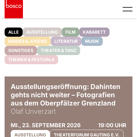
ALLE
AUSSTELLUNG
FILM
KABARETT
KINDER & JUGEND
LITERATUR
MUSIK
SONSTIGES
THEATER & TANZ
THEMEN & FESTIVALS
© Olaf Unverzart
Ausstellungseröffnung: Dahinten
gehts nicht weiter – Fotografien
aus dem Oberpfälzer Grenzland
Olaf Unverzart
MI., 23. SEPTEMBER 2026
19:00 UHR
AUSSTELLUNG
THEATERFORUM GAUTING E.V.