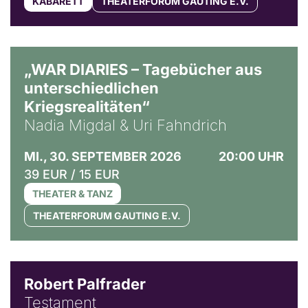
KABARETT
THEATERFORUM GAUTING E.V.
© Ralf Puder
„WAR DIARIES – Tagebücher aus
unterschiedlichen
Kriegsrealitäten“
Nadia Migdal & Uri Fahndrich
MI., 30. SEPTEMBER 2026
20:00 UHR
39 EUR / 15 EUR
THEATER & TANZ
THEATERFORUM GAUTING E.V.
Robert Palfrader
Testament