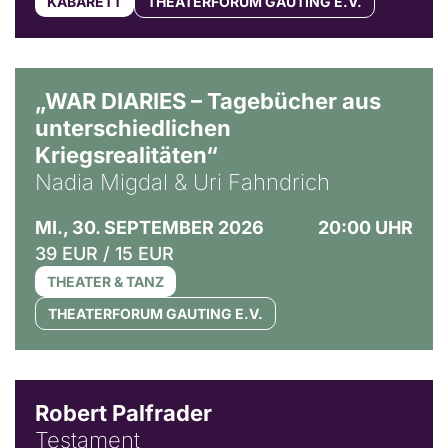
KABARETT
THEATERFORUM GAUTING E.V.
© Ralf Puder
„WAR DIARIES – Tagebücher aus
unterschiedlichen
Kriegsrealitäten“
Nadia Migdal & Uri Fahndrich
MI., 30. SEPTEMBER 2026
20:00 UHR
39 EUR / 15 EUR
THEATER & TANZ
THEATERFORUM GAUTING E.V.
Robert Palfrader
Testament