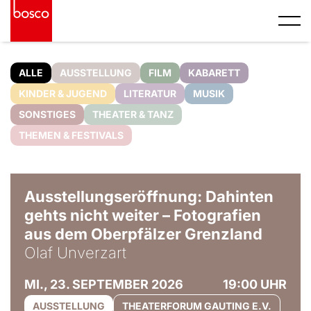
ALLE
AUSSTELLUNG
FILM
KABARETT
KINDER & JUGEND
LITERATUR
MUSIK
SONSTIGES
THEATER & TANZ
THEMEN & FESTIVALS
© Olaf Unverzart
Ausstellungseröffnung: Dahinten
gehts nicht weiter – Fotografien
aus dem Oberpfälzer Grenzland
Olaf Unverzart
MI., 23. SEPTEMBER 2026
19:00 UHR
AUSSTELLUNG
THEATERFORUM GAUTING E.V.