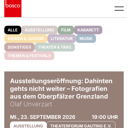
ALLE
AUSSTELLUNG
FILM
KABARETT
KINDER & JUGEND
LITERATUR
MUSIK
SONSTIGES
THEATER & TANZ
THEMEN & FESTIVALS
© Olaf Unverzart
Ausstellungseröffnung: Dahinten
gehts nicht weiter – Fotografien
aus dem Oberpfälzer Grenzland
Olaf Unverzart
MI., 23. SEPTEMBER 2026
19:00 UHR
AUSSTELLUNG
THEATERFORUM GAUTING E.V.