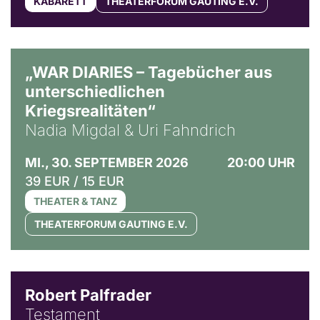
KABARETT
THEATERFORUM GAUTING E.V.
© Ralf Puder
„WAR DIARIES – Tagebücher aus
unterschiedlichen
Kriegsrealitäten“
Nadia Migdal & Uri Fahndrich
MI., 30. SEPTEMBER 2026
20:00 UHR
39 EUR / 15 EUR
THEATER & TANZ
THEATERFORUM GAUTING E.V.
Robert Palfrader
Testament