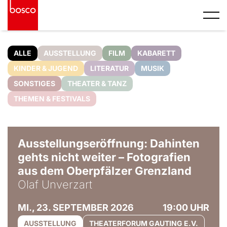
ALLE
AUSSTELLUNG
FILM
KABARETT
KINDER & JUGEND
LITERATUR
MUSIK
SONSTIGES
THEATER & TANZ
THEMEN & FESTIVALS
© Olaf Unverzart
Ausstellungseröffnung: Dahinten
gehts nicht weiter – Fotografien
aus dem Oberpfälzer Grenzland
Olaf Unverzart
MI., 23. SEPTEMBER 2026
19:00 UHR
AUSSTELLUNG
THEATERFORUM GAUTING E.V.