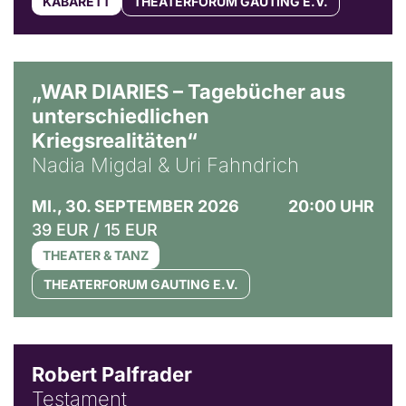
KABARETT
THEATERFORUM GAUTING E.V.
© Ralf Puder
„WAR DIARIES – Tagebücher aus
unterschiedlichen
Kriegsrealitäten“
Nadia Migdal & Uri Fahndrich
MI., 30. SEPTEMBER 2026
20:00 UHR
39 EUR / 15 EUR
THEATER & TANZ
THEATERFORUM GAUTING E.V.
Robert Palfrader
Testament