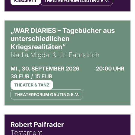
KABARETT
THEATERFORUM GAUTING E.V.
© Ralf Puder
„WAR DIARIES – Tagebücher aus
unterschiedlichen
Kriegsrealitäten“
Nadia Migdal & Uri Fahndrich
MI., 30. SEPTEMBER 2026
20:00 UHR
39 EUR / 15 EUR
THEATER & TANZ
THEATERFORUM GAUTING E.V.
Robert Palfrader
Testament