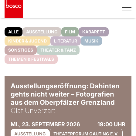
ALLE
AUSSTELLUNG
FILM
KABARETT
KINDER & JUGEND
LITERATUR
MUSIK
SONSTIGES
THEATER & TANZ
THEMEN & FESTIVALS
© Olaf Unverzart
Ausstellungseröffnung: Dahinten
gehts nicht weiter – Fotografien
aus dem Oberpfälzer Grenzland
Olaf Unverzart
MI., 23. SEPTEMBER 2026
19:00 UHR
AUSSTELLUNG
THEATERFORUM GAUTING E.V.