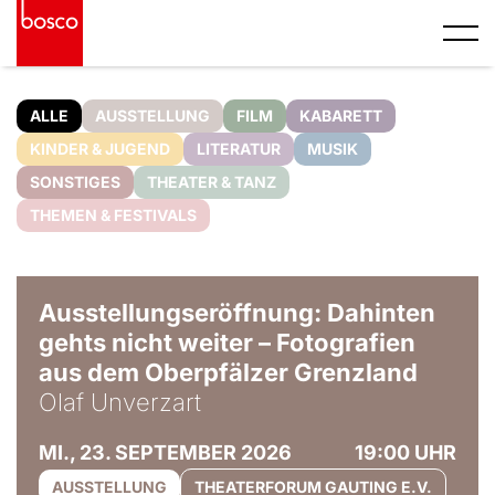
ALLE
AUSSTELLUNG
FILM
KABARETT
KINDER & JUGEND
LITERATUR
MUSIK
SONSTIGES
THEATER & TANZ
THEMEN & FESTIVALS
© Olaf Unverzart
Ausstellungseröffnung: Dahinten
gehts nicht weiter – Fotografien
aus dem Oberpfälzer Grenzland
Olaf Unverzart
MI., 23. SEPTEMBER 2026
19:00 UHR
AUSSTELLUNG
THEATERFORUM GAUTING E.V.