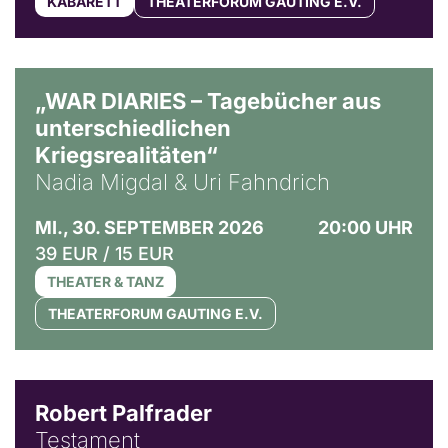
KABARETT
THEATERFORUM GAUTING E.V.
© Ralf Puder
„WAR DIARIES – Tagebücher aus
unterschiedlichen
Kriegsrealitäten“
Nadia Migdal & Uri Fahndrich
MI., 30. SEPTEMBER 2026
20:00 UHR
39 EUR / 15 EUR
THEATER & TANZ
THEATERFORUM GAUTING E.V.
Robert Palfrader
Testament