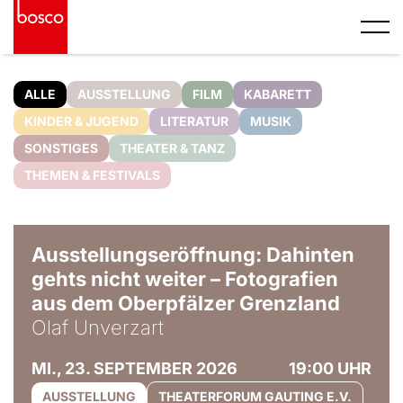
ALLE
AUSSTELLUNG
FILM
KABARETT
KINDER & JUGEND
LITERATUR
MUSIK
SONSTIGES
THEATER & TANZ
THEMEN & FESTIVALS
© Olaf Unverzart
Ausstellungseröffnung: Dahinten
gehts nicht weiter – Fotografien
aus dem Oberpfälzer Grenzland
Olaf Unverzart
MI., 23. SEPTEMBER 2026
19:00 UHR
AUSSTELLUNG
THEATERFORUM GAUTING E.V.