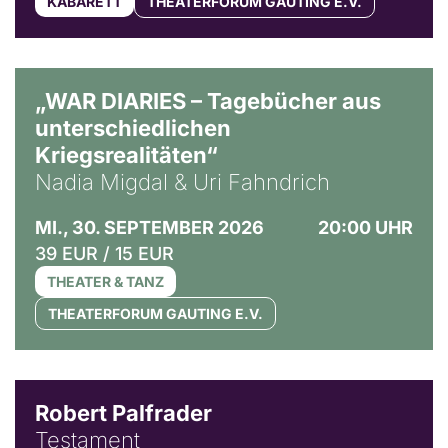
KABARETT
THEATERFORUM GAUTING E.V.
© Ralf Puder
„WAR DIARIES – Tagebücher aus
unterschiedlichen
Kriegsrealitäten“
Nadia Migdal & Uri Fahndrich
MI., 30. SEPTEMBER 2026
20:00 UHR
39 EUR / 15 EUR
THEATER & TANZ
THEATERFORUM GAUTING E.V.
Robert Palfrader
Testament