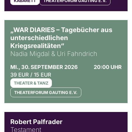
KABARETT
THEATERFORUM GAUTING E.V.
© Ralf Puder
„WAR DIARIES – Tagebücher aus
unterschiedlichen
Kriegsrealitäten“
Nadia Migdal & Uri Fahndrich
MI., 30. SEPTEMBER 2026
20:00 UHR
39 EUR / 15 EUR
THEATER & TANZ
THEATERFORUM GAUTING E.V.
Robert Palfrader
Testament