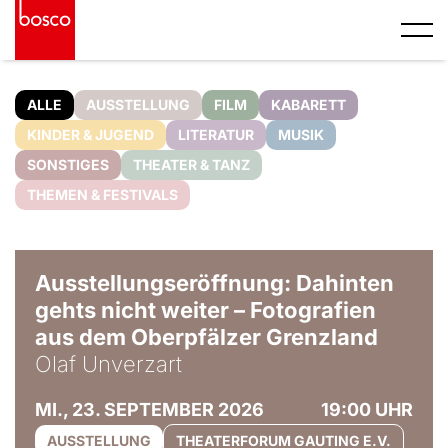
ALLE
AUSSTELLUNG
FILM
KABARETT
KINDER & JUGEND
LITERATUR
MUSIK
SONSTIGES
THEATER & TANZ
THEMEN & FESTIVALS
© Olaf Unverzart
Ausstellungseröffnung: Dahinten
gehts nicht weiter – Fotografien
aus dem Oberpfälzer Grenzland
Olaf Unverzart
MI., 23. SEPTEMBER 2026
19:00 UHR
AUSSTELLUNG
THEATERFORUM GAUTING E.V.