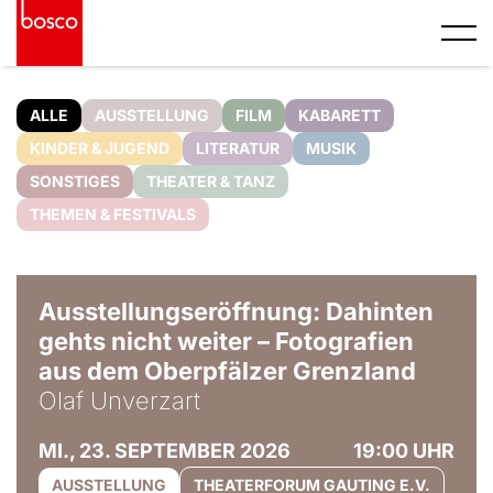
ALLE
AUSSTELLUNG
FILM
KABARETT
KINDER & JUGEND
LITERATUR
MUSIK
SONSTIGES
THEATER & TANZ
THEMEN & FESTIVALS
© Olaf Unverzart
Ausstellungseröffnung: Dahinten
gehts nicht weiter – Fotografien
aus dem Oberpfälzer Grenzland
Olaf Unverzart
MI., 23. SEPTEMBER 2026
19:00 UHR
AUSSTELLUNG
THEATERFORUM GAUTING E.V.