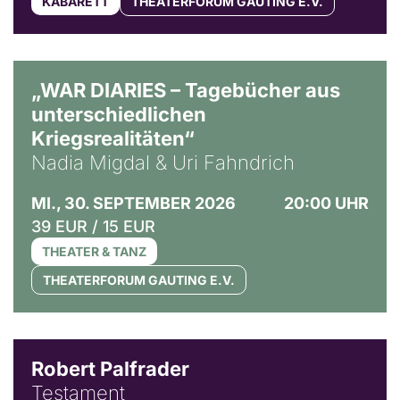
KABARETT
THEATERFORUM GAUTING E.V.
© Ralf Puder
„WAR DIARIES – Tagebücher aus
unterschiedlichen
Kriegsrealitäten“
Nadia Migdal & Uri Fahndrich
MI., 30. SEPTEMBER 2026
20:00 UHR
39 EUR / 15 EUR
THEATER & TANZ
THEATERFORUM GAUTING E.V.
Robert Palfrader
Testament