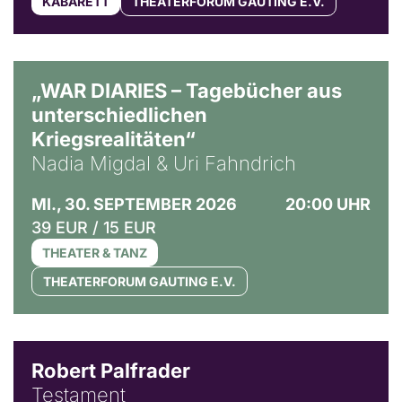
KABARETT
THEATERFORUM GAUTING E.V.
© Ralf Puder
„WAR DIARIES – Tagebücher aus
unterschiedlichen
Kriegsrealitäten“
Nadia Migdal & Uri Fahndrich
MI., 30. SEPTEMBER 2026
20:00 UHR
39 EUR / 15 EUR
THEATER & TANZ
THEATERFORUM GAUTING E.V.
Robert Palfrader
Testament