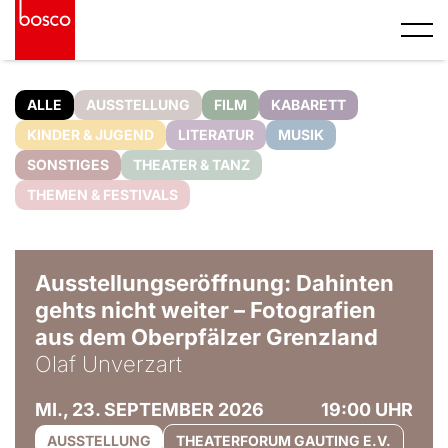
ALLE
AUSSTELLUNG
FILM
KABARETT
KINDER & JUGEND
LITERATUR
MUSIK
SONSTIGES
THEATER & TANZ
THEMEN & FESTIVALS
© Olaf Unverzart
Ausstellungseröffnung: Dahinten
gehts nicht weiter – Fotografien
aus dem Oberpfälzer Grenzland
Olaf Unverzart
MI., 23. SEPTEMBER 2026
19:00 UHR
AUSSTELLUNG
THEATERFORUM GAUTING E.V.