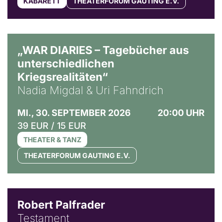
KABARETT
THEATERFORUM GAUTING E.V.
© Ralf Puder
„WAR DIARIES – Tagebücher aus
unterschiedlichen
Kriegsrealitäten“
Nadia Migdal & Uri Fahndrich
MI., 30. SEPTEMBER 2026
20:00 UHR
39 EUR / 15 EUR
THEATER & TANZ
THEATERFORUM GAUTING E.V.
Robert Palfrader
Testament