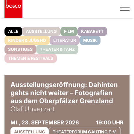
ALLE
AUSSTELLUNG
FILM
KABARETT
KINDER & JUGEND
LITERATUR
MUSIK
SONSTIGES
THEATER & TANZ
THEMEN & FESTIVALS
© Olaf Unverzart
Ausstellungseröffnung: Dahinten
gehts nicht weiter – Fotografien
aus dem Oberpfälzer Grenzland
Olaf Unverzart
MI., 23. SEPTEMBER 2026
19:00 UHR
AUSSTELLUNG
THEATERFORUM GAUTING E.V.