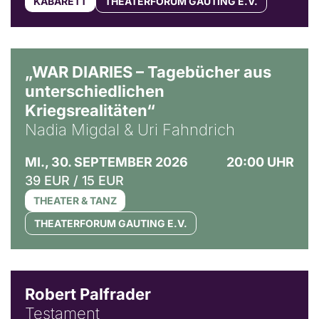
KABARETT
THEATERFORUM GAUTING E.V.
© Ralf Puder
„WAR DIARIES – Tagebücher aus
unterschiedlichen
Kriegsrealitäten“
Nadia Migdal & Uri Fahndrich
MI., 30. SEPTEMBER 2026
20:00 UHR
39 EUR / 15 EUR
THEATER & TANZ
THEATERFORUM GAUTING E.V.
Robert Palfrader
Testament