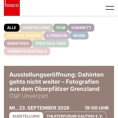
ALLE
AUSSTELLUNG
FILM
KABARETT
KINDER & JUGEND
LITERATUR
MUSIK
SONSTIGES
THEATER & TANZ
THEMEN & FESTIVALS
© Olaf Unverzart
Ausstellungseröffnung: Dahinten
gehts nicht weiter – Fotografien
aus dem Oberpfälzer Grenzland
Olaf Unverzart
MI., 23. SEPTEMBER 2026
19:00 UHR
AUSSTELLUNG
THEATERFORUM GAUTING E.V.