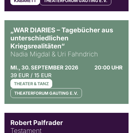
KABARETT
THEATERFORUM GAUTING E.V.
© Ralf Puder
„WAR DIARIES – Tagebücher aus
unterschiedlichen
Kriegsrealitäten“
Nadia Migdal & Uri Fahndrich
MI., 30. SEPTEMBER 2026
20:00 UHR
39 EUR / 15 EUR
THEATER & TANZ
THEATERFORUM GAUTING E.V.
Robert Palfrader
Testament