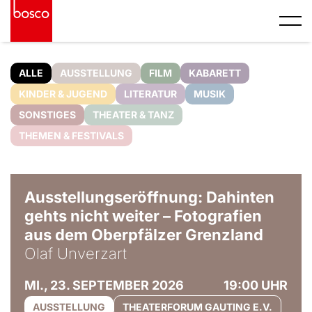
ALLE
AUSSTELLUNG
FILM
KABARETT
KINDER & JUGEND
LITERATUR
MUSIK
SONSTIGES
THEATER & TANZ
THEMEN & FESTIVALS
© Olaf Unverzart
Ausstellungseröffnung: Dahinten
gehts nicht weiter – Fotografien
aus dem Oberpfälzer Grenzland
Olaf Unverzart
MI., 23. SEPTEMBER 2026
19:00 UHR
AUSSTELLUNG
THEATERFORUM GAUTING E.V.