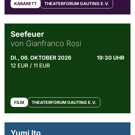
KABARETT
THEATERFORUM GAUTING E.V.
© Weltkino Filmverleih GmbH
Seefeuer
von Gianfranco Rosi
DI., 06. OKTOBER 2026
19:30 UHR
12 EUR / 11 EUR
FILM
THEATERFORUM GAUTING E.V.
© Maria Jarzyna
Yumi Ito