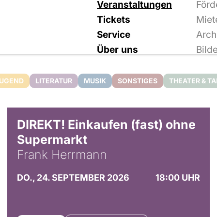
Veranstaltungen
Förd
Tickets
Miet
Service
Arch
Über uns
Bild
JUGEND
LITERATUR
MUSIK
SONSTIGES
THEATER & T
DIREKT! Einkaufen (fast) ohne
Supermarkt
Frank Herrmann
DO., 24. SEPTEMBER 2026
18:00 UHR