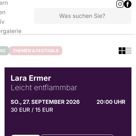
ern
en
iv
ergalerie
ANZ
THEMEN & FESTIVALS
© Marvin Ruppert
Lara Ermer
Leicht entflammbar
SO., 27. SEPTEMBER 2026
20:00 UHR
30 EUR / 15 EUR