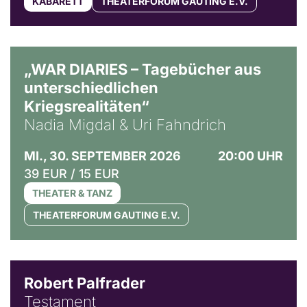
KABARETT
THEATERFORUM GAUTING E.V.
© Ralf Puder
„WAR DIARIES – Tagebücher aus
unterschiedlichen
Kriegsrealitäten“
Nadia Migdal & Uri Fahndrich
MI., 30. SEPTEMBER 2026
20:00 UHR
39 EUR / 15 EUR
THEATER & TANZ
THEATERFORUM GAUTING E.V.
Robert Palfrader
Testament